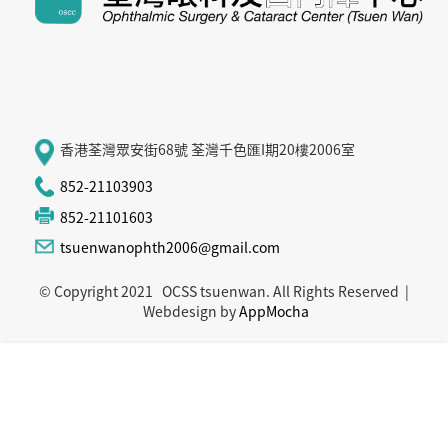
香港荃灣眾安街68號 荃灣千色匯I期20樓2006室
852-21103903
852-21101603
tsuenwanophth2006@gmail.com
© Copyright 2021 OCSS tsuenwan. All Rights Reserved |
Webdesign by
AppMocha